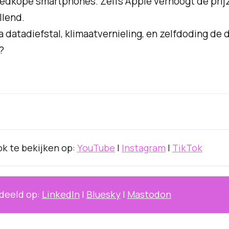
edkope smartphones. Zelfs Apple verhoogt de prijz
llend.
na datadiefstal, klimaatvernieling, en zelfdoding de 
?
k te bekijken op:
YouTube
|
Instagram
|
TikTok
deeld op:
LinkedIn
|
Bluesky
|
Mastodon