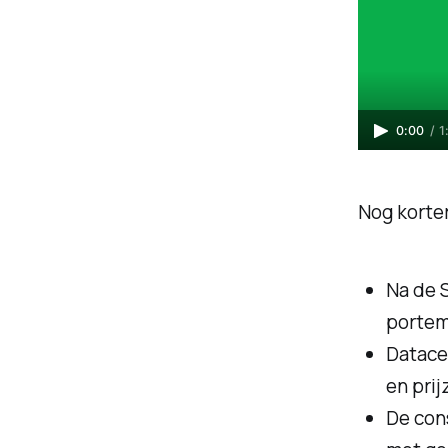
0:00
/
1
Nog korter
Na de 
porte
Datace
en pri
De con