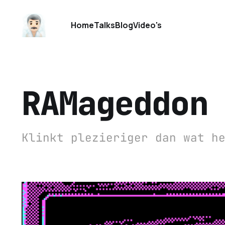
Home
Talks
Blog
Video's
RAMageddon
Klinkt plezieriger dan wat h