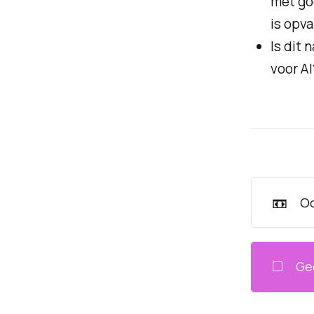
met go
is opva
Is dit 
voor AI
📼
Oo
◻️
Ge