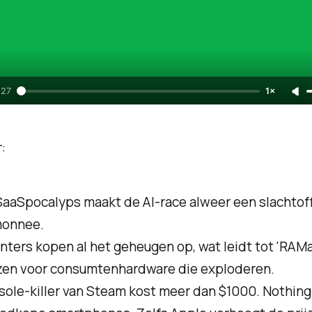
:27
1×
:
SaaSpocalyps maakt de AI-race alweer een slachtoff
monnee.
nters kopen al het geheugen op, wat leidt tot 'RA
jzen voor consumtenhardware die exploderen.
sole-killer van Steam kost meer dan $1000. Nothing