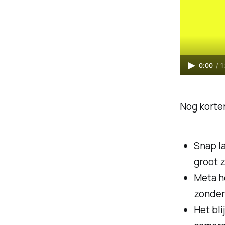
0:00
/
1
Nog korter
Snap la
groot z
Meta he
zonder
Het bl