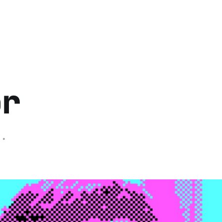
or
t.