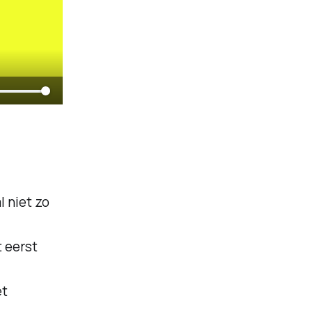
l niet zo
t eerst
et