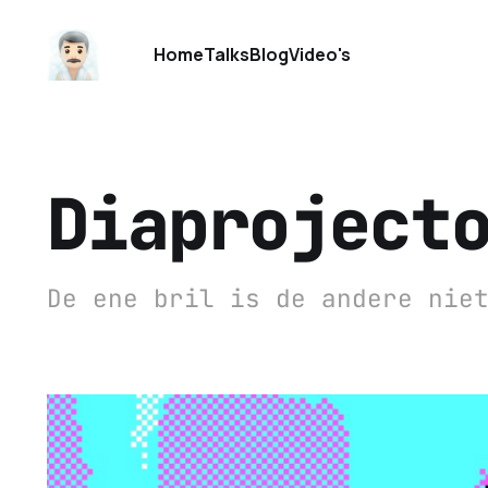
Home
Talks
Blog
Video's
Diaproject
De ene bril is de andere nie