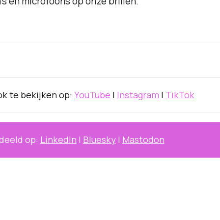
s en microfoons op onze brillen.
k te bekijken op:
YouTube
|
Instagram
|
TikTok
deeld op:
LinkedIn
|
Bluesky
|
Mastodon