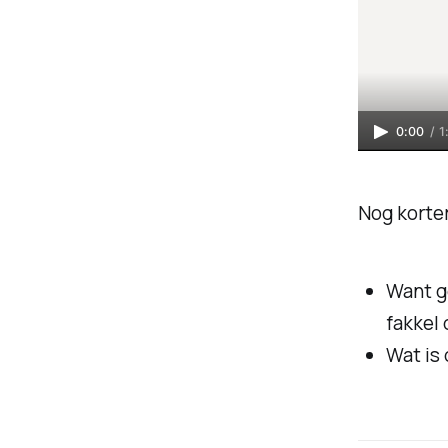
0:00
/
1
Nog korter
Want g
fakkel 
Wat is 