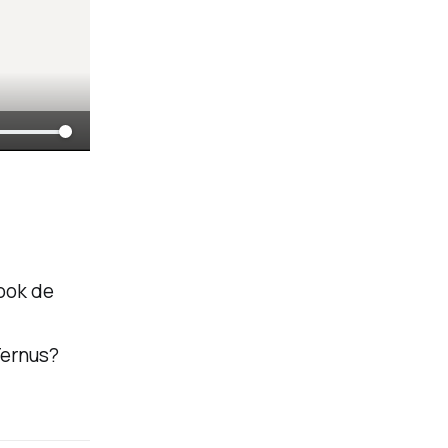
ook de
Ternus?