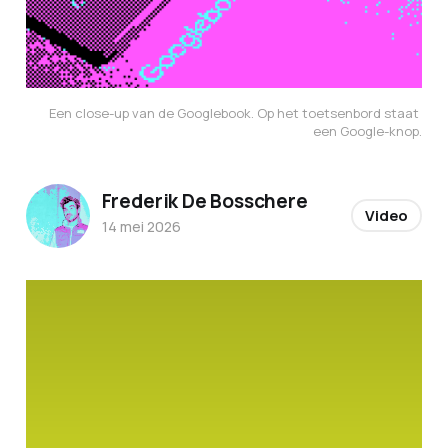
Een close-up van de Googlebook. Op het toetsenbord staat 
een Google-knop.
Frederik De Bosschere
Video
14 mei 2026