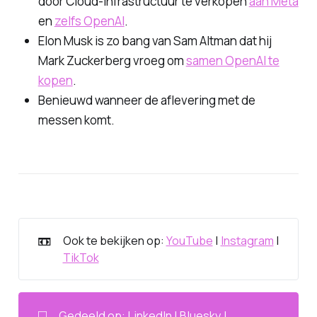
door Cloud-infrastructuur te verkopen
aan Meta
en
zelfs OpenAI
.
Elon Musk is zo bang van Sam Altman dat hij
Mark Zuckerberg vroeg om
samen OpenAI te
kopen
.
Benieuwd wanneer de aflevering met de
messen komt.
📼
Ook te bekijken op:
YouTube
|
Instagram
|
TikTok
◻️
Gedeeld op:
LinkedIn
|
Bluesky
|