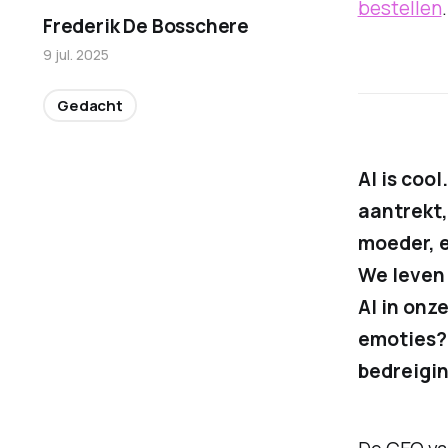
bestellen
Frederik De Bosschere
9 jul. 2025
Gedacht
AI is coo
aantrekt,
moeder, e
We leven 
AI in onz
emoties? 
bedreigin