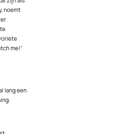
l zijn als
py, noemt
er.
 te
voriete
atch me!”
al lang een
ing.
g: