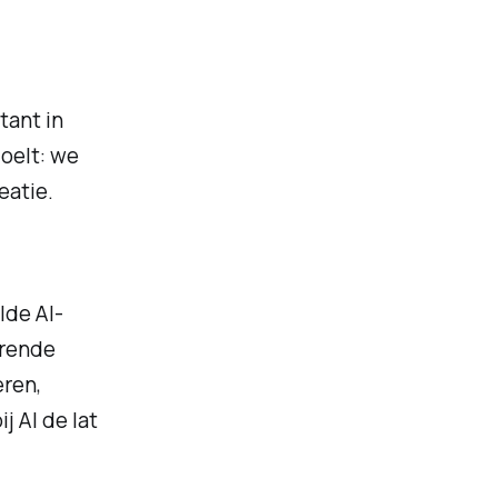
tant in
doelt: we
eatie.
lde AI-
erende
eren,
 AI de lat