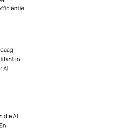
fficiëntie
ndaag
ifant in
 AI.
n die AI
 En