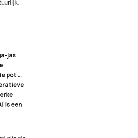
uurlijk.
ga-jas
je
de pot …
neratieve
terke
I is een