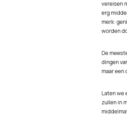
vereisen m
erg midde
merk: geni
worden do
De meeste 
dingen va
maar een o
Laten we 
zullen in
middelmat