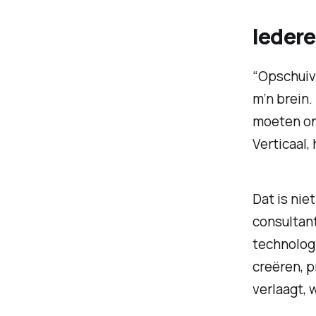
Iedere
“Opschuiv
m’n brein.
moeten on
Verticaal,
Dat is nie
consultant
technologi
creëren, p
verlaagt, 