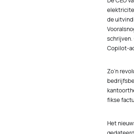
De CEO van
elektricit
de uitvind
Vooralsnog
schrijven.
Copilot-a
Zo’n revol
bedrijfsb
kantoorthe
fikse fact
Het nieuw
gedateerd