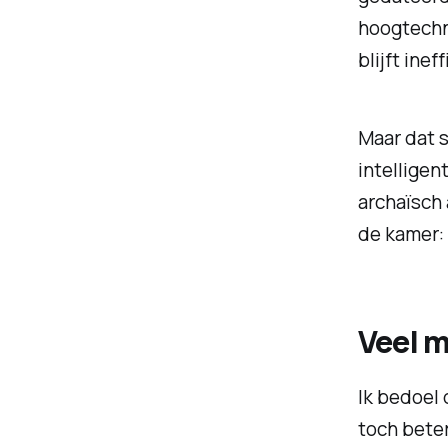
hoogtechno
blijft ineff
Maar dat s
intelligen
archaïsch 
de kamer:
Veel m
Ik bedoel 
toch beter