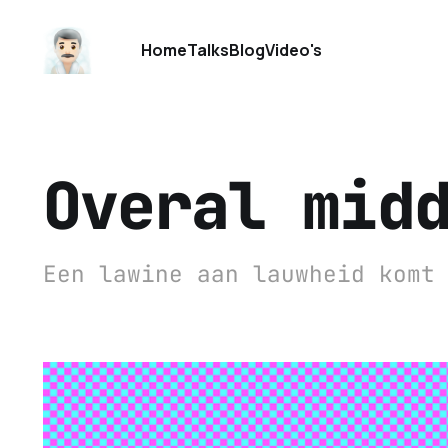
Home
Talks
Blog
Video's
Overal mid
Een lawine aan lauwheid komt