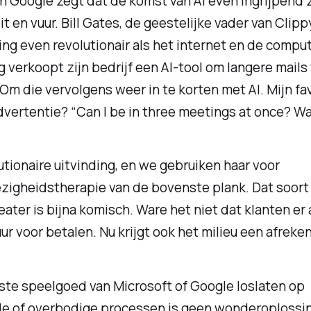
 Google zegt dat de komst van AI even ingrijpend za
eit en vuur. Bill Gates, de geestelijke vader van Clip
ing even revolutionair als het internet en de comput
 verkoopt zijn bedrijf een AI-tool om langere mails
 Om die vervolgens weer in te korten met AI. Mijn fa
dvertentie?
“Can I be in three meetings at once? W
utionaire uitvinding, en we gebruiken haar voor
ezigheidstherapie van de bovenste plank. Dat soort
ater is bijna komisch. Ware het niet dat klanten er 
uur voor betalen. Nu krijgt ook het milieu een afreken
ste speelgoed van Microsoft of Google loslaten op
e of overbodige processen is geen wonderoplossin