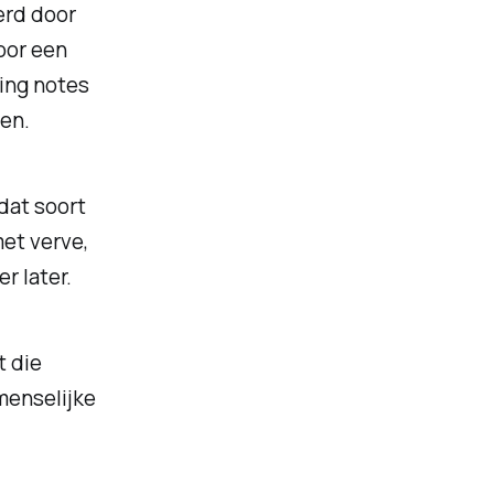
erd door
oor een
ting notes
en.
dat soort
et verve,
r later.
t die
menselijke